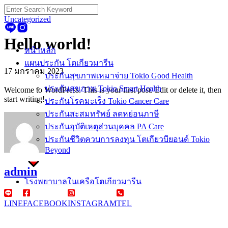
Skip
Search
to
for:
Uncategorized
content
Hello world!
หน้าหลัก
แผนประกัน โตเกียวมารีน
17 มกราคม 2023
ประกันสุขภาพเหมาจ่าย Tokio Good Health
ประกันสุขภาพ Tokio Smart Health
Welcome to WordPress. This is your first post. Edit or delete it, then
start writing!
ประกันโรคมะเร็ง Tokio Cancer Care
ประกันสะสมทรัพย์ ลดหย่อนภาษี
ประกันอุบัติเหตุส่วนบุคคล PA Care
ประกันชีวิตควบการลงทุน โตเกียวบียอนด์ Tokio
Beyond
admin
โรงพยาบาลในเครือโตเกียวมารีน
LINE
FACEBOOK
INSTAGRAM
TEL